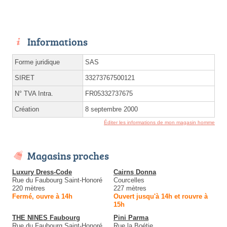
Informations
Forme juridique
SAS
SIRET
33273767500121
N° TVA Intra.
FR05332737675
Création
8 septembre 2000
Éditer les informations de mon magasin homme
Magasins proches
Luxury Dress-Code
Cairns Donna
Rue du Faubourg Saint-Honoré
Courcelles
220 mètres
227 mètres
Fermé, ouvre à 14h
Ouvert jusqu'à 14h et rouvre à
15h
THE NINES Faubourg
Pini Parma
Rue du Faubourg Saint-Honoré
Rue la Boétie