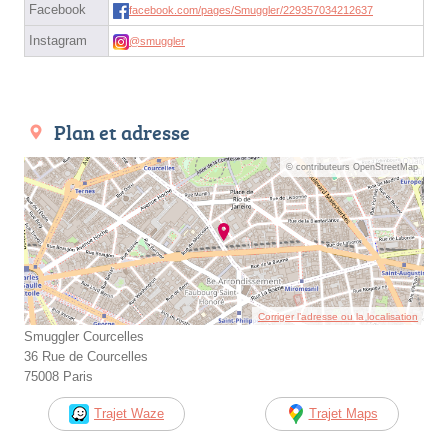
Facebook
facebook.com/pages/Smuggler/229357034212637
Instagram
@smuggler
Plan et adresse
© contributeurs OpenStreetMap
Corriger l’adresse ou la localisation
Smuggler Courcelles
36 Rue de Courcelles
75008 Paris
Trajet Waze
Trajet Maps