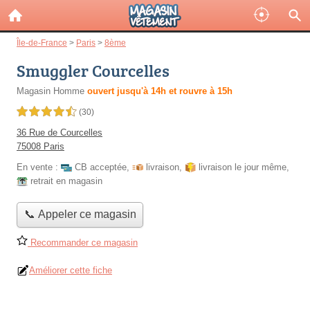
Île-de-France
>
Paris
>
8ème
Smuggler Courcelles
Magasin Homme
ouvert jusqu'à 14h et rouvre à 15h
4,5 étoiles sur 5
(30)
36 Rue de Courcelles
75008 Paris
En vente :
CB acceptée
,
livraison
,
livraison le jour même
,
retrait en magasin
📞 Appeler ce magasin
Recommander ce magasin
Améliorer cette fiche