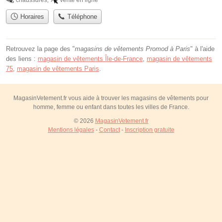
chaussures
,
vente en ligne
Horaires
Téléphone
Retrouvez la page des "
magasins de vêtements Promod à Paris
" à l'aide
des liens :
magasin de vêtements Île-de-France
,
magasin de vêtements
75
,
magasin de vêtements Paris
.
MagasinVetement.fr vous aide à trouver les magasins de vêtements pour
homme, femme ou enfant dans toutes les villes de France.
© 2026
MagasinVetement.fr
Mentions légales
-
Contact
-
Inscription gratuite