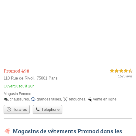
Promod 498
4,5 étoiles sur 5
1573 avis
110 Rue de Rivoli, 75001 Paris
Ouvert jusqu'à 20h
Magasin Femme
chaussures
,
grandes tailles
,
retouches
,
vente en ligne
Horaires
Téléphone
Magasins de vêtements Promod dans les