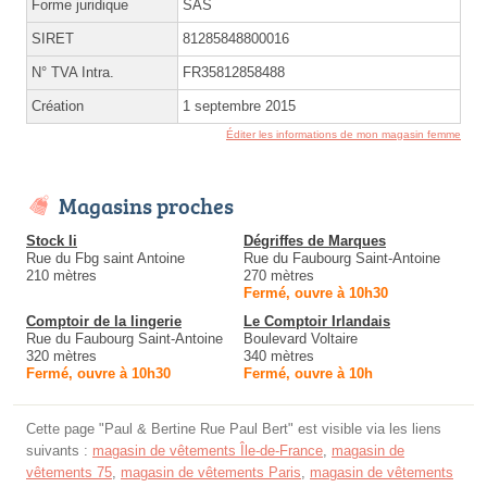
Forme juridique
SAS
SIRET
81285848800016
N° TVA Intra.
FR35812858488
Création
1 septembre 2015
Éditer les informations de mon magasin femme
Magasins proches
Stock Ii
Dégriffes de Marques
Rue du Fbg saint Antoine
Rue du Faubourg Saint-Antoine
210 mètres
270 mètres
Fermé, ouvre à 10h30
Comptoir de la lingerie
Le Comptoir Irlandais
Rue du Faubourg Saint-Antoine
Boulevard Voltaire
320 mètres
340 mètres
Fermé, ouvre à 10h30
Fermé, ouvre à 10h
Cette page "Paul & Bertine Rue Paul Bert" est visible via les liens
suivants :
magasin de vêtements Île-de-France
,
magasin de
vêtements 75
,
magasin de vêtements Paris
,
magasin de vêtements