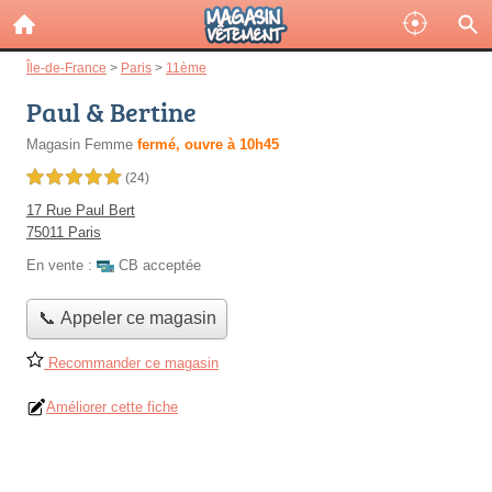
Île-de-France
>
Paris
>
11ème
Paul & Bertine
Magasin Femme
fermé, ouvre à 10h45
5,0 étoiles sur 5
(24)
17 Rue Paul Bert
75011 Paris
En vente :
CB acceptée
📞 Appeler ce magasin
Recommander ce magasin
Améliorer cette fiche