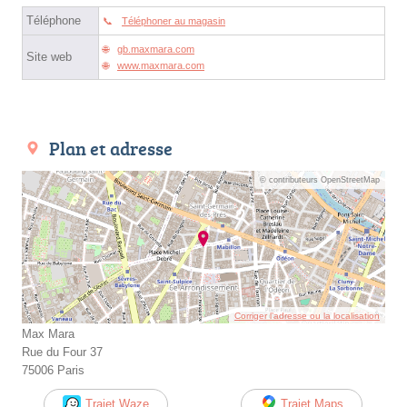
Téléphone
Téléphoner au magasin
gb.maxmara.com
Site web
www.maxmara.com
Plan et adresse
© contributeurs OpenStreetMap
Corriger l’adresse ou la localisation
Max Mara
Rue du Four 37
75006 Paris
Trajet Waze
Trajet Maps