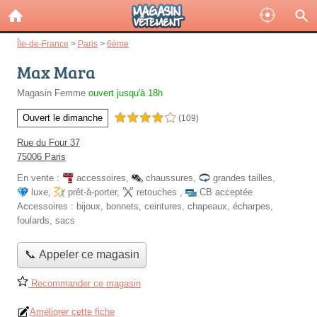
Île-de-France
>
Paris
>
6ème
Max Mara
Magasin Femme
ouvert jusqu'à 18h
Ouvert le dimanche
4,0 étoiles sur 5
(109)
Rue du Four 37
75006 Paris
En vente :
accessoires
,
chaussures
,
grandes tailles
,
luxe
,
prêt-à-porter
,
retouches
,
CB acceptée
Accessoires :
bijoux, bonnets, ceintures, chapeaux, écharpes,
foulards, sacs
📞 Appeler ce magasin
Recommander ce magasin
Améliorer cette fiche