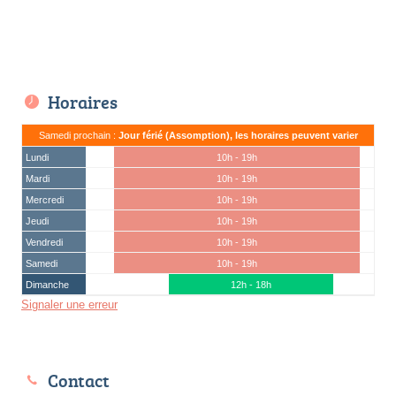
Horaires
Samedi prochain :
Jour férié (Assomption), les horaires peuvent varier
Lundi
10h - 19h
Mardi
10h - 19h
Mercredi
10h - 19h
Jeudi
10h - 19h
Vendredi
10h - 19h
Samedi
10h - 19h
Dimanche
12h - 18h
Signaler une erreur
Contact