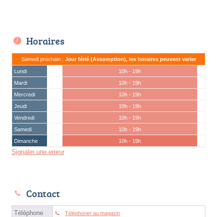
Horaires
Samedi prochain :
Jour férié (Assomption), les horaires peuvent varier
Lundi
10h - 19h
Mardi
10h - 19h
Mercredi
10h - 19h
Jeudi
10h - 19h
Vendredi
10h - 19h
Samedi
10h - 19h
Dimanche
10h - 19h
Signaler une erreur
Contact
Téléphone
Téléphoner au magasin