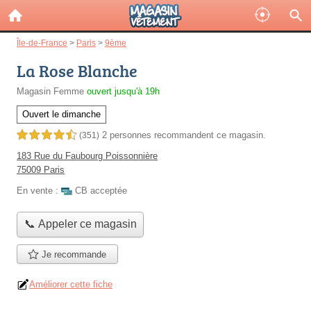
Île-de-France
>
Paris
>
9ème
La Rose Blanche
Magasin Femme
ouvert jusqu'à 19h
Ouvert le dimanche
2 personnes
recommandent
ce magasin.
4,5 étoiles sur 5
(351)
183 Rue du Faubourg Poissonnière
75009 Paris
En vente :
CB acceptée
📞 Appeler ce magasin
Je recommande
Améliorer cette fiche