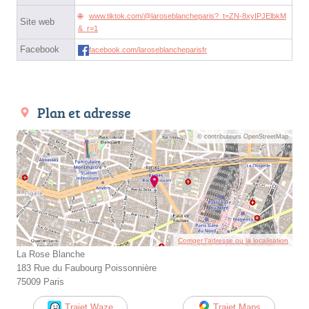
www.tiktok.com/@laroseblancheparis?_t=ZN-8xyIPJElbkM
Site web
&_r=1
Facebook
facebook.com/laroseblancheparisfr
Plan et adresse
© contributeurs OpenStreetMap
Corriger l’adresse ou la localisation
La Rose Blanche
183 Rue du Faubourg Poissonnière
75009 Paris
Trajet Waze
Trajet Maps