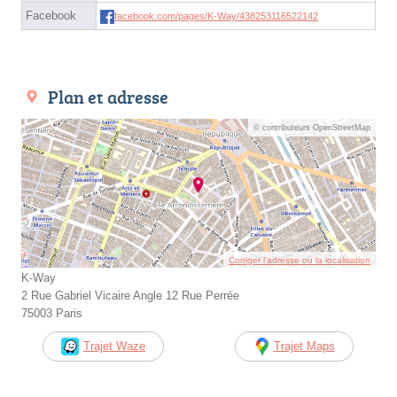
Facebook
facebook.com/pages/K-Way/438253116522142
Plan et adresse
© contributeurs OpenStreetMap
Corriger l’adresse ou la localisation
K-Way
2 Rue Gabriel Vicaire Angle 12 Rue Perrée
75003 Paris
Trajet Waze
Trajet Maps