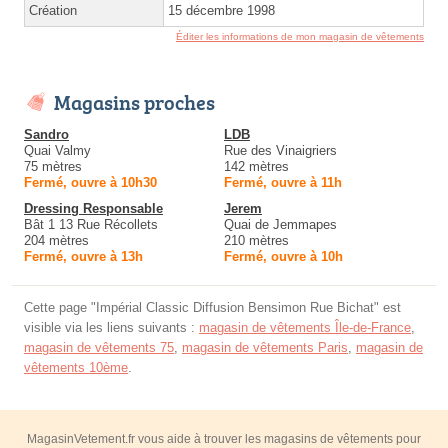
Création
15 décembre 1998
Éditer les informations de mon magasin de vêtements
Magasins proches
Sandro
LDB
Quai Valmy
Rue des Vinaigriers
75 mètres
142 mètres
Fermé, ouvre à 10h30
Fermé, ouvre à 11h
Dressing Responsable
Jerem
Bât 1 13 Rue Récollets
Quai de Jemmapes
204 mètres
210 mètres
Fermé, ouvre à 13h
Fermé, ouvre à 10h
Cette page "Impérial Classic Diffusion Bensimon Rue Bichat" est
visible via les liens suivants :
magasin de vêtements Île-de-France
,
magasin de vêtements 75
,
magasin de vêtements Paris
,
magasin de
vêtements 10ème
.
MagasinVetement.fr vous aide à trouver les magasins de vêtements pour