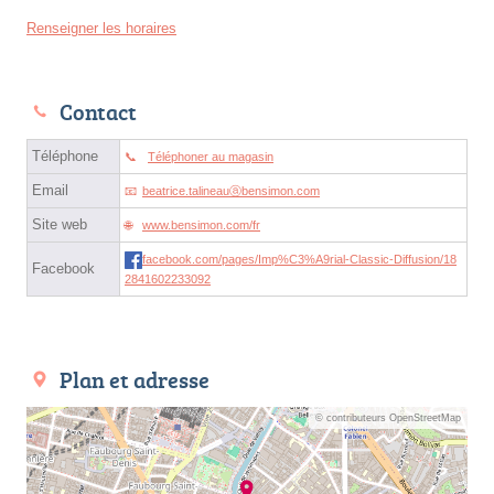
Renseigner les horaires
Contact
Téléphone
Téléphoner au magasin
Email
beatrice.talineauⓐbensimon.com
Site web
www.bensimon.com/fr
facebook.com/pages/Imp%C3%A9rial-Classic-Diffusion/18
Facebook
2841602233092
Plan et adresse
© contributeurs OpenStreetMap