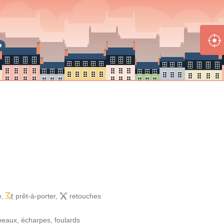
e
,
prêt-à-porter
,
retouches
apeaux, écharpes, foulards