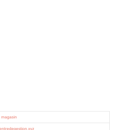
u magasin
centredegestion.xyz