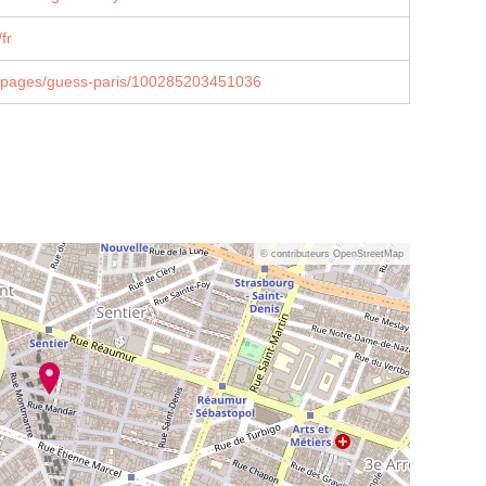
fr
/pages/guess-paris/100285203451036
© contributeurs OpenStreetMap