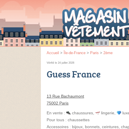
Accueil
>
Île-de-France
>
Paris
>
2ème
Vérifié le 24 juillet 2026
Guess France
13 Rue Bachaumont
75002 Paris
En vente :
chaussures
,
lingerie
,
lux
Pour tous :
chaussettes
Accessoires :
bijoux, bonnets, ceintures, ch