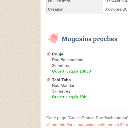
N° TVA Intra.
FR1448065
Création
3 octobre 20
Magasins proches
Rouje
Rue Bachaumont
26 mètres
Ouvert jusqu'à 19h30
Tchi Tcha
Rue Mandar
37 mètres
Ouvert jusqu'à 18h
Cette page "Guess France Rue Bachaumont" est
vêtements Paris
,
magasin de vêtements 2è