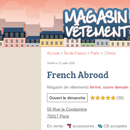
Accueil
>
Île-de-France
>
Paris
>
17ème
Vérifié le 15 juillet 2026
French Abroad
Magasin de vêtements
fermé, ouvre demain 
Ouvert le dimanche
(36)
5,0 étoiles sur 5
55 Rue la Condamine
75017 Paris
En vente :
accessoires
,
CB acceptée