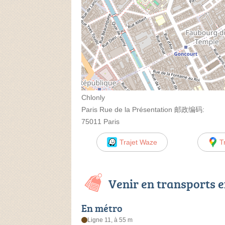
Chlonly
Paris Rue de la Présentation 邮政编码:
75011 Paris
Trajet Waze
T
Venir en transports
En métro
Ligne 11, à 55 m