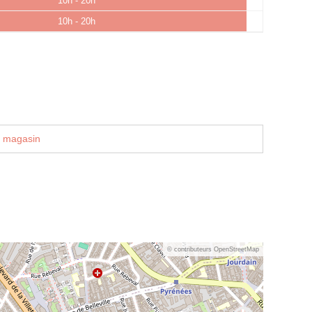
10h - 20h
10h - 20h
u magasin
© contributeurs OpenStreetMap