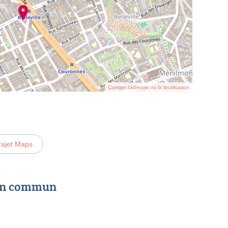
Corriger l’adresse ou la localisation
rajet Maps
 en commun