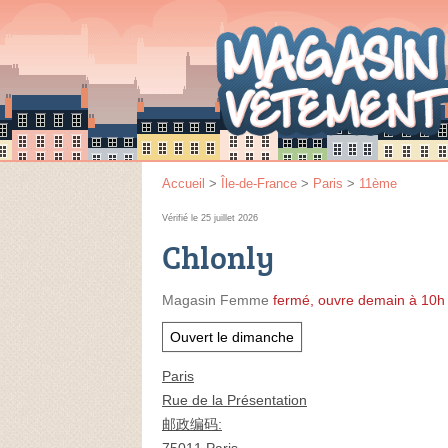
Accueil
>
Île-de-France
>
Paris
>
11ème
Vérifié le 25 juillet 2026
Chlonly
Magasin Femme
fermé, ouvre demain à 10h
Ouvert le dimanche
Paris
Rue de la Présentation
邮政编码: