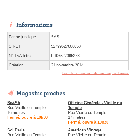
Informations
Forme juridique
SAS
SIRET
52799527800050
N° TVA Intra.
FR96527995278
Création
21 novembre 2014
Éditer les informations de mon magasin homme
Magasins proches
Ba&Sh
Officine Générale - Vieille du
Rue Vieille du Temple
Temple
16 mètres
Rue Vieille du Temple
Fermé, ouvre à 10h30
17 mètres
Fermé, ouvre à 10h30
Soi Paris
American Vintage
Rue Vieille du Temple
Rue Vieille du Temple