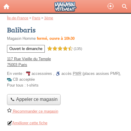
Île-de-France
>
Paris
>
3ème
Balibaris
Magasin Homme
fermé, ouvre à 10h30
Ouvert le dimanche
4,5 étoiles sur 5
(135)
117 Rue Vieille du Temple
75003 Paris
En vente :
accessoires
,
accès
PMR
(places assises PMR)
,
CB acceptée
Pour tous :
t-shirts
📞 Appeler ce magasin
Recommander ce magasin
Améliorer cette fiche