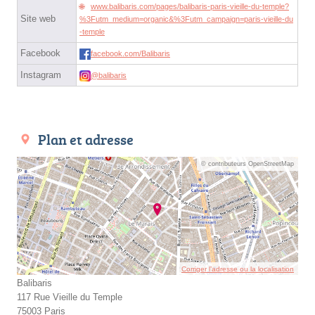
www.balibaris.com/pages/balibaris-paris-vieille-du-temple?
Site web
%3Futm_medium=organic&%3Futm_campaign=paris-vieille-du
-temple
Facebook
facebook.com/Balibaris
Instagram
@balibaris
Plan et adresse
© contributeurs OpenStreetMap
Corriger l’adresse ou la localisation
Balibaris
117 Rue Vieille du Temple
75003 Paris