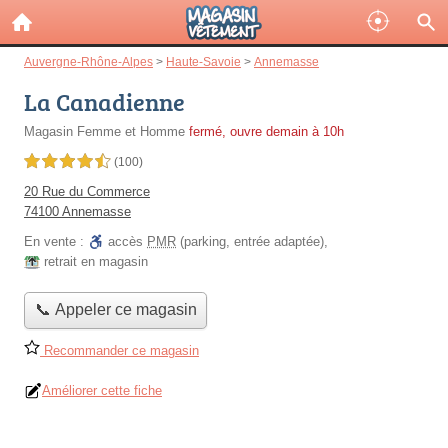
Auvergne-Rhône-Alpes
>
Haute-Savoie
>
Annemasse
La Canadienne
Magasin Femme et Homme
fermé, ouvre demain à 10h
4,5 étoiles sur 5
(100)
20 Rue du Commerce
74100 Annemasse
En vente :
accès
PMR
(parking, entrée adaptée)
,
retrait en magasin
📞 Appeler ce magasin
Recommander ce magasin
Améliorer cette fiche