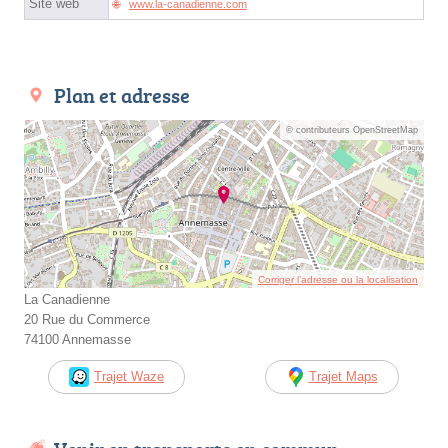
Site web
www.la-canadienne.com
Plan et adresse
© contributeurs OpenStreetMap
Corriger l’adresse ou la localisation
La Canadienne
20 Rue du Commerce
74100 Annemasse
Trajet Waze
Trajet Maps