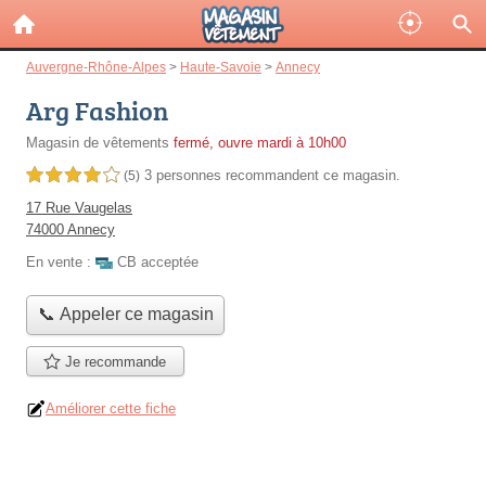
Auvergne-Rhône-Alpes
>
Haute-Savoie
>
Annecy
Arg Fashion
Magasin de vêtements
fermé, ouvre mardi à 10h00
3 personnes
recommandent
ce magasin.
4,0 étoiles sur 5
(5)
17 Rue Vaugelas
74000 Annecy
En vente :
CB acceptée
📞 Appeler ce magasin
Je recommande
Améliorer cette fiche