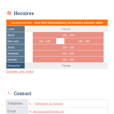
Horaires
Samedi prochain :
Jour férié (Assomption), les horaires peuvent varier
Lundi
Fermé
Mardi
10h - 19h
Mercredi
10h - 13h
14h - 19h
Jeudi
10h - 19h
Vendredi
10h - 19h
Samedi
10h - 19h
Dimanche
Fermé
Signaler une erreur
Contact
Téléphone
Téléphoner au magasin
Email
alicegazarianⓐgmail.com