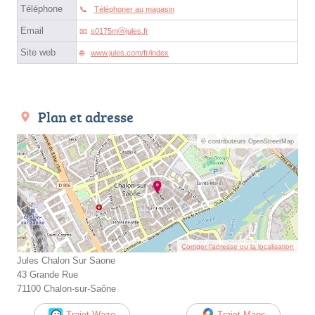
Téléphone
Téléphoner au magasin
Email
s0175mⓐjules.fr
Site web
www.jules.com/fr/index
Plan et adresse
© contributeurs OpenStreetMap
Corriger l’adresse ou la localisation
Jules Chalon Sur Saone
43 Grande Rue
71100 Chalon-sur-Saône
Trajet Waze
Trajet Maps