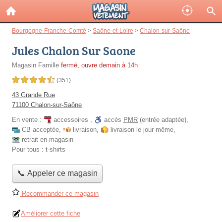
Bourgogne-Franche-Comté
>
Saône-et-Loire
>
Chalon-sur-Saône
Jules Chalon Sur Saone
Magasin Famille
fermé, ouvre demain à 14h
4,5 étoiles sur 5
(351)
43 Grande Rue
71100 Chalon-sur-Saône
En vente :
accessoires
,
accès
PMR
(entrée adaptée)
,
CB acceptée
,
livraison
,
livraison le jour même
,
retrait en magasin
Pour tous :
t-shirts
📞 Appeler ce magasin
Recommander ce magasin
Améliorer cette fiche