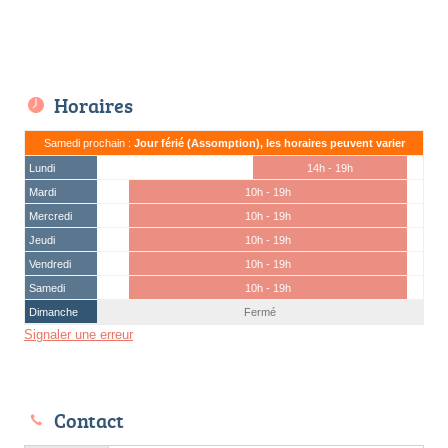
Horaires
Samedi prochain :
Jour férié (Assomption), les horaires peuvent varier
Lundi
14h - 19h
Mardi
10h - 19h
Mercredi
10h - 19h
Jeudi
10h - 19h
Vendredi
10h - 19h
Samedi
10h - 19h
Dimanche
Fermé
Signaler une erreur
Contact