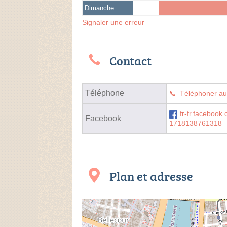
Dimanche
Signaler une erreur
Contact
Téléphone
Téléphoner a
fr-fr.faceboo
Facebook
1718138761318
Plan et adresse