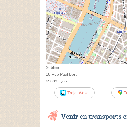
Sublime
18 Rue Paul Bert
69003 Lyon
Trajet Waze
T
Venir en transports