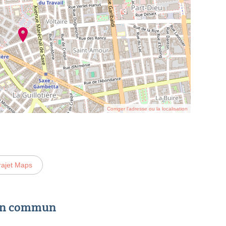
Corriger l’adresse ou la localisation
rajet Maps
 en commun