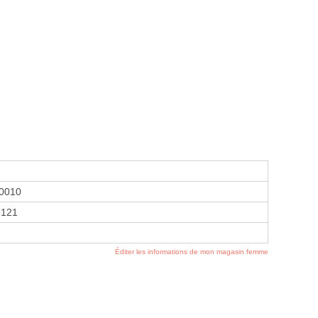
0010
6121
Éditer les informations de mon magasin femme