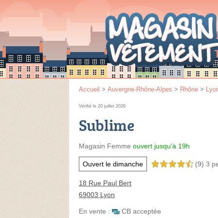
Accueil
>
Auvergne-Rhône-Alpes
>
Rhône
>
Lyo
Vérifié le 20 juillet 2026
Sublime
Magasin Femme
ouvert jusqu'à 19h
Ouvert le dimanche
(9)
3 p
4,5 étoiles sur 5
18 Rue Paul Bert
69003 Lyon
En vente :
CB acceptée