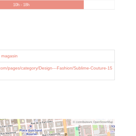
10h - 18h
u magasin
k.com/pages/category/Design---Fashion/Sublime-Couture-15
© contributeurs OpenStreetMap