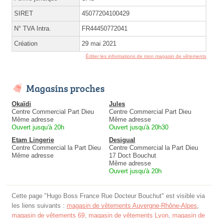
SIRET
45077204100429
N° TVA Intra.
FR44450772041
Création
29 mai 2021
Éditer les informations de mon magasin de vêtements
Magasins proches
Okaïdi
Jules
Centre Commercial Part Dieu
Centre Commercial Part Dieu
Même adresse
Même adresse
Ouvert jusqu'à 20h
Ouvert jusqu'à 20h30
Etam Lingerie
Desigual
Centre Commercial la Part Dieu
Centre Commercial la Part Dieu
Même adresse
17 Doct Bouchut
Même adresse
Ouvert jusqu'à 20h
Cette page "Hugo Boss France Rue Docteur Bouchut" est visible via
les liens suivants :
magasin de vêtements Auvergne-Rhône-Alpes
,
magasin de vêtements 69
,
magasin de vêtements Lyon
,
magasin de