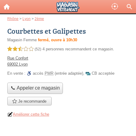
Rhône
>
Lyon
>
2ème
Courbettes et Galipettes
Magasin Femme
fermé, ouvre à 10h30
4 personnes
recommandent
ce magasin.
2,5 étoiles sur 5
(52)
Rue Confort
69002 Lyon
En vente :
accès
PMR
(entrée adaptée)
,
CB acceptée
📞 Appeler ce magasin
Je recommande
Améliorer cette fiche