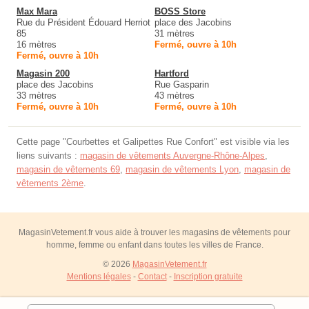
Max Mara
BOSS Store
Rue du Président Édouard Herriot
place des Jacobins
85
31 mètres
16 mètres
Fermé, ouvre à 10h
Fermé, ouvre à 10h
Magasin 200
Hartford
place des Jacobins
Rue Gasparin
33 mètres
43 mètres
Fermé, ouvre à 10h
Fermé, ouvre à 10h
Cette page "Courbettes et Galipettes Rue Confort" est visible via les
liens suivants :
magasin de vêtements Auvergne-Rhône-Alpes
,
magasin de vêtements 69
,
magasin de vêtements Lyon
,
magasin de
vêtements 2ème
.
MagasinVetement.fr vous aide à trouver les magasins de vêtements pour
homme, femme ou enfant dans toutes les villes de France.
© 2026
MagasinVetement.fr
Mentions légales
-
Contact
-
Inscription gratuite