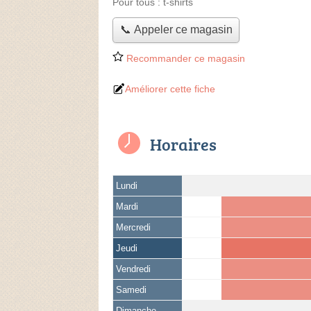
Pour tous :
t-shirts
📞 Appeler ce magasin
Recommander ce magasin
Améliorer cette fiche
Horaires
Lundi
Mardi
Mercredi
Jeudi
Vendredi
Samedi
Dimanche