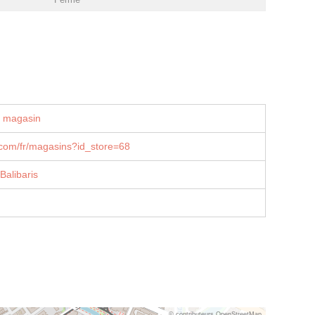
u magasin
.com/fr/magasins?id_store=68
Balibaris
© contributeurs OpenStreetMap