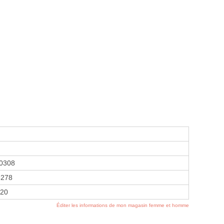
0308
5278
020
Éditer les informations de mon magasin femme et homme