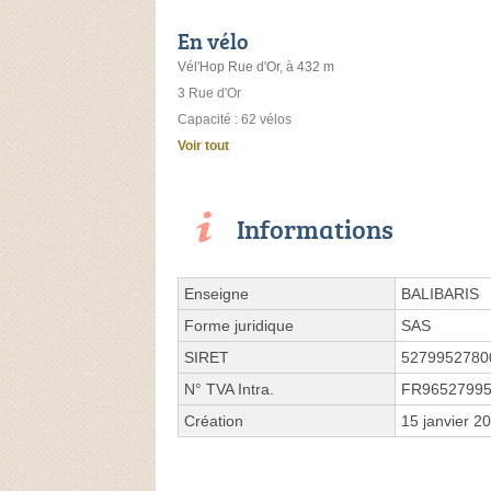
En vélo
Vél'Hop Rue d'Or, à 432 m
3 Rue d'Or
Capacité : 62 vélos
Voir tout
Informations
Enseigne
BALIBARIS
Forme juridique
SAS
SIRET
5279952780
N° TVA Intra.
FR9652799
Création
15 janvier 2