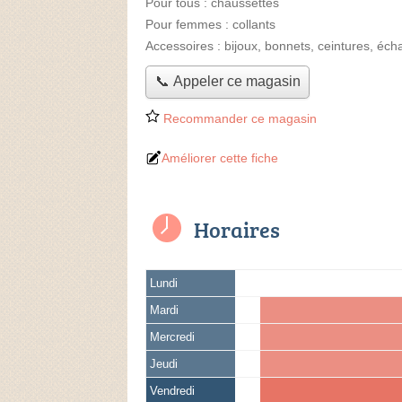
Pour tous :
chaussettes
Pour femmes :
collants
Accessoires :
bijoux, bonnets, ceintures, éch
📞 Appeler ce magasin
Recommander ce magasin
Améliorer cette fiche
Horaires
Lundi
Mardi
Mercredi
Jeudi
Vendredi