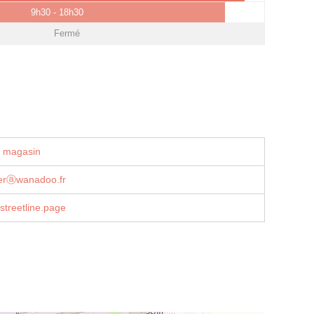
9h30 - 18h30
Fermé
u magasin
gerⓐwanadoo.fr
streetline.page