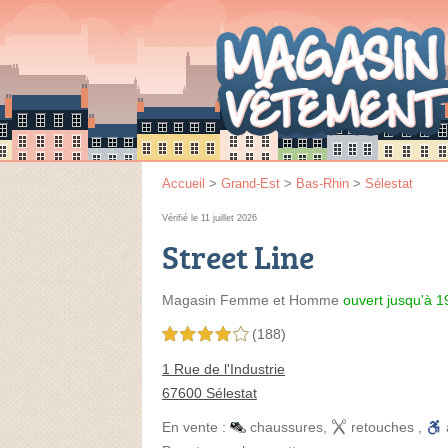
Accueil
>
Grand-Est
>
Bas-Rhin
>
Sélestat
Vérifié le 11 juillet 2026
Street Line
Magasin Femme et Homme
ouvert jusqu'à 1
(188)
4,0 étoiles sur 5
1 Rue de l'Industrie
67600 Sélestat
En vente :
chaussures
,
retouches
,