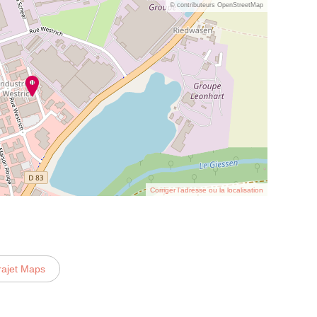
© contributeurs OpenStreetMap
Corriger l’adresse ou la localisation
rajet Maps