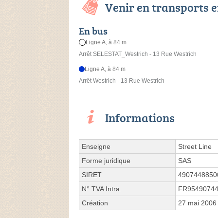
Venir en transports
En bus
Ligne A, à 84 m
Arrêt SELESTAT_Westrich - 13 Rue Westrich
Ligne A, à 84 m
Arrêt Westrich - 13 Rue Westrich
Informations
Enseigne
Street Line
Forme juridique
SAS
SIRET
4907448850
N° TVA Intra.
FR9549074
Création
27 mai 2006