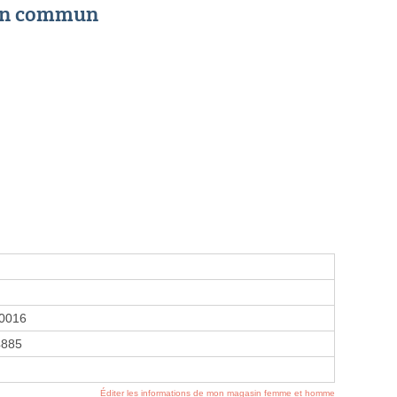
 en commun
0016
4885
Éditer les informations de mon magasin femme et homme