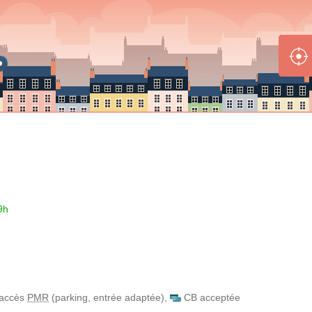
9h
accès
PMR
(parking, entrée adaptée)
,
CB acceptée