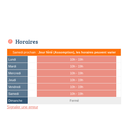
Horaires
Samedi prochain :
Jour férié (Assomption), les horaires peuvent varier
Lundi
10h - 19h
Mardi
10h - 19h
Mercredi
10h - 19h
Jeudi
10h - 19h
Vendredi
10h - 19h
Samedi
10h - 19h
Dimanche
Fermé
Signaler une erreur