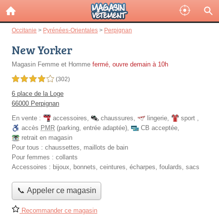
Occitanie
>
Pyrénées-Orientales
>
Perpignan
New Yorker
Magasin Femme et Homme
fermé, ouvre demain à 10h
4,0 étoiles sur 5
(302)
6 place de la Loge
66000 Perpignan
En vente :
accessoires
,
chaussures
,
lingerie
,
sport
,
accès
PMR
(parking, entrée adaptée)
,
CB acceptée
,
retrait en magasin
Pour tous :
chaussettes, maillots de bain
Pour femmes :
collants
Accessoires :
bijoux, bonnets, ceintures, écharpes, foulards, sacs
📞 Appeler ce magasin
Recommander ce magasin