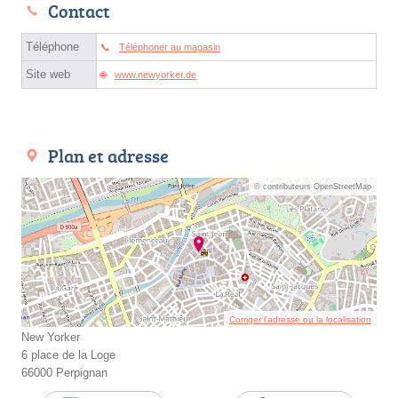
Contact
Téléphone
Téléphoner au magasin
Site web
www.newyorker.de
Plan et adresse
© contributeurs OpenStreetMap
Corriger l’adresse ou la localisation
New Yorker
6 place de la Loge
66000 Perpignan