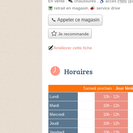
En vente :
chaussures
,
accès
PMR
(pa
retrait en magasin
,
service drive
📞 Appeler ce magasin
Je recommande
Améliorer cette fiche
Horaires
Samedi prochain :
Jour féri
Lundi
10h - 12h
Mardi
10h - 12h
Mercredi
10h - 12h
Jeudi
10h - 12h
Vendredi
10h - 12h