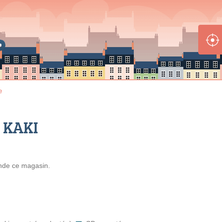
e
S KAKI
nde
ce magasin.