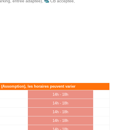
rking, entrée adaptée)
,
CB acceptée
,
é (Assomption), les horaires peuvent varier
14h - 18h
14h - 18h
14h - 18h
14h - 18h
14h - 18h