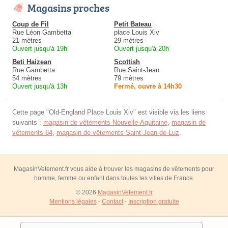
Magasins proches
Coup de Fil
Petit Bateau
Rue Léon Gambetta
place Louis Xiv
21 mètres
29 mètres
Ouvert jusqu'à 19h
Ouvert jusqu'à 20h
Beti Haizean
Scottish
Rue Gambetta
Rue Saint-Jean
54 mètres
79 mètres
Ouvert jusqu'à 13h
Fermé, ouvre à 14h30
Cette page "Old-England Place Louis Xiv" est visible via les liens
suivants :
magasin de vêtements Nouvelle-Aquitaine
,
magasin de
vêtements 64
,
magasin de vêtements Saint-Jean-de-Luz
.
MagasinVetement.fr vous aide à trouver les magasins de vêtements pour
homme, femme ou enfant dans toutes les villes de France.
© 2026
MagasinVetement.fr
Mentions légales
-
Contact
-
Inscription gratuite