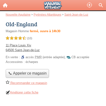
Nouvelle-Aquitaine
>
Pyrénées-Atlantiques
>
Saint-Jean-de-Luz
Old-England
Magasin Homme
fermé, ouvre à 14h30
4,5 étoiles sur 5
(10)
11 Place Louis Xiv
64500 Saint-Jean-de-Luz
En vente :
accès
PMR
(entrée adaptée)
,
CB acceptée
Accessoires :
écharpes
📞 Appeler ce magasin
Recommander ce magasin
Améliorer cette fiche