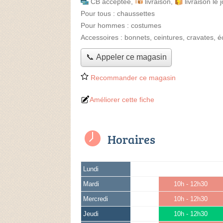
CB acceptée
,
livraison
,
livraison le
Pour tous :
chaussettes
Pour hommes :
costumes
Accessoires :
bonnets, ceintures, cravates, é
📞 Appeler ce magasin
Recommander ce magasin
Améliorer cette fiche
Horaires
Lundi
Mardi
10h - 12h30
Mercredi
10h - 12h30
Jeudi
10h - 12h30