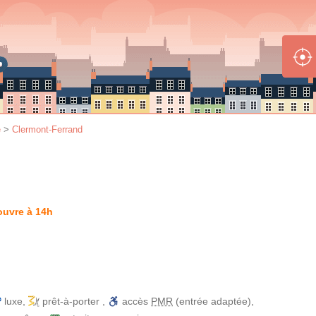
e
>
Clermont-Ferrand
ouvre à 14h
luxe
,
prêt-à-porter
,
accès
PMR
(entrée adaptée)
,