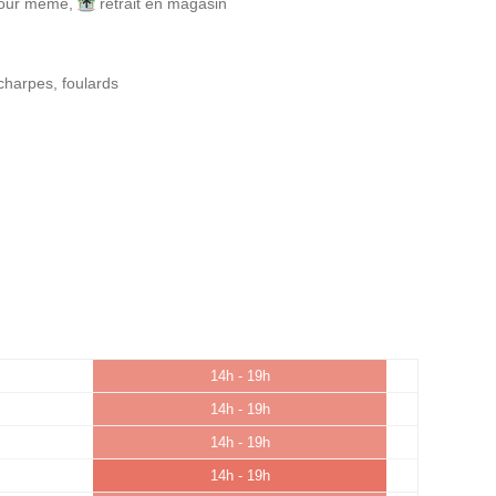
 jour même
,
retrait en magasin
charpes, foulards
14h - 19h
14h - 19h
14h - 19h
14h - 19h