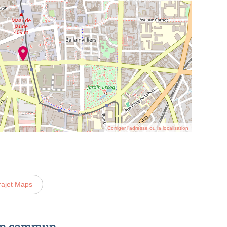
Corriger l’adresse ou la localisation
rajet Maps
 en commun