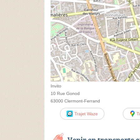
Invito
10 Rue Gonod
63000 Clermont-Ferrand
Trajet Waze
T
Venir en transports