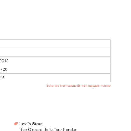
0016
4720
016
Éditer les informations de mon magasin homme
Levi's Store
Rue Giscard de la Tour Fondue