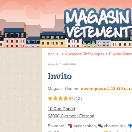
Accueil
>
Auvergne-Rhône-Alpes
>
Puy-de-Dôm
Vérifié le 11 juillet 2026
Invito
Magasin Homme
ouvert jusqu'à 12h30 et r
(13)
4,5 étoiles sur 5
10 Rue Gonod
63000 Clermont-Ferrand
En vente :
accessoires
,
chaussures
,