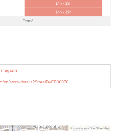
14h - 19h
14h - 19h
Fermé
u magasin
/en/store-details?StoreID=FR00070
© contributeurs OpenStreetMap