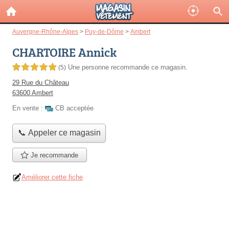
Auvergne-Rhône-Alpes
>
Puy-de-Dôme
>
Ambert
CHARTOIRE Annick
Une personne
recommande
ce magasin.
5,0 étoiles sur 5
(5)
29 Rue du Château
63600 Ambert
En vente :
CB acceptée
📞 Appeler ce magasin
Je recommande
Améliorer cette fiche