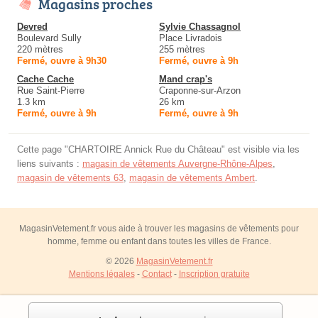
Magasins proches
Devred
Sylvie Chassagnol
Boulevard Sully
Place Livradois
220 mètres
255 mètres
Fermé, ouvre à 9h30
Fermé, ouvre à 9h
Cache Cache
Mand crap's
Rue Saint-Pierre
Craponne-sur-Arzon
1.3 km
26 km
Fermé, ouvre à 9h
Fermé, ouvre à 9h
Cette page "CHARTOIRE Annick Rue du Château" est visible via les
liens suivants :
magasin de vêtements Auvergne-Rhône-Alpes
,
magasin de vêtements 63
,
magasin de vêtements Ambert
.
MagasinVetement.fr vous aide à trouver les magasins de vêtements pour
homme, femme ou enfant dans toutes les villes de France.
© 2026
MagasinVetement.fr
Mentions légales
-
Contact
-
Inscription gratuite