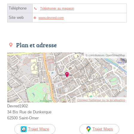
Téléphone
Téléphoner au magasin
Site web
www.devred.com
Plan et adresse
© contributeurs OpenStreetMap
Corriger l’adresse ou la localisation
Devred1902
34 Bis Rue de Dunkerque
62500 Saint-Omer
Trajet Waze
Trajet Maps