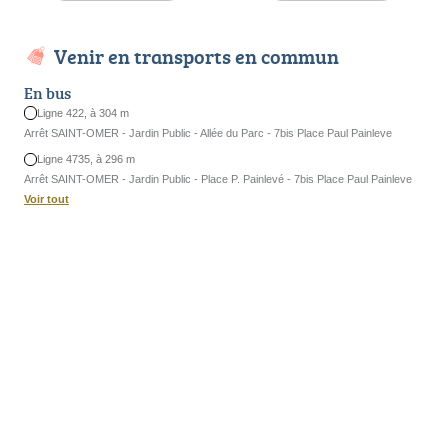
Venir en transports en commun
En bus
Ligne 422, à 304 m
Arrêt SAINT-OMER - Jardin Public - Allée du Parc - 7bis Place Paul Painleve
Ligne 4735, à 296 m
Arrêt SAINT-OMER - Jardin Public - Place P. Painlevé - 7bis Place Paul Painleve
Voir tout