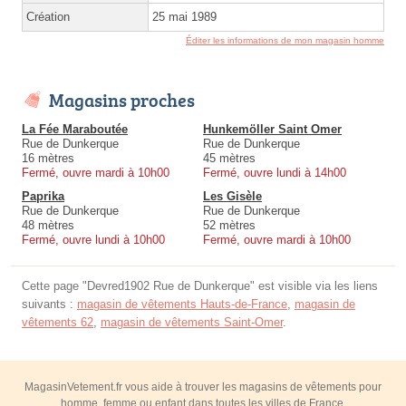
Création
25 mai 1989
Éditer les informations de mon magasin homme
Magasins proches
La Fée Maraboutée
Hunkemöller Saint Omer
Rue de Dunkerque
Rue de Dunkerque
16 mètres
45 mètres
Fermé, ouvre mardi à 10h00
Fermé, ouvre lundi à 14h00
Paprika
Les Gisèle
Rue de Dunkerque
Rue de Dunkerque
48 mètres
52 mètres
Fermé, ouvre lundi à 10h00
Fermé, ouvre mardi à 10h00
Cette page "Devred1902 Rue de Dunkerque" est visible via les liens
suivants :
magasin de vêtements Hauts-de-France
,
magasin de
vêtements 62
,
magasin de vêtements Saint-Omer
.
MagasinVetement.fr vous aide à trouver les magasins de vêtements pour
homme, femme ou enfant dans toutes les villes de France.