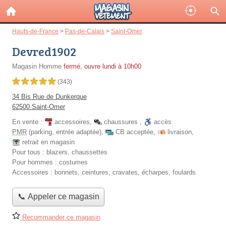
Hauts-de-France
>
Pas-de-Calais
>
Saint-Omer
Devred1902
Magasin Homme
fermé, ouvre lundi à 10h00
5,0 étoiles sur 5
(343)
34 Bis Rue de Dunkerque
62500 Saint-Omer
En vente :
accessoires
,
chaussures
,
accès
PMR
(parking, entrée adaptée)
,
CB acceptée
,
livraison
,
retrait en magasin
Pour tous :
blazers, chaussettes
Pour hommes :
costumes
Accessoires :
bonnets, ceintures, cravates, écharpes, foulards
📞 Appeler ce magasin
Recommander ce magasin