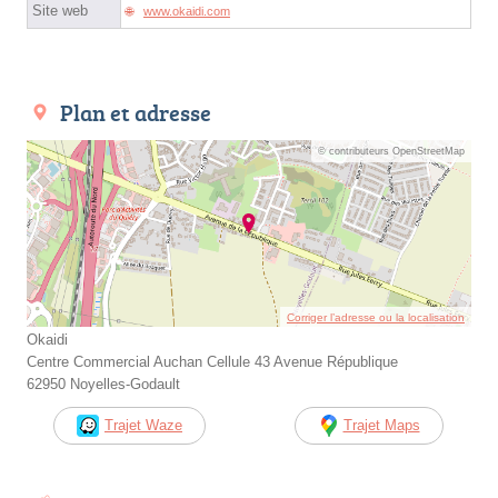
Site web
www.okaidi.com
Plan et adresse
© contributeurs OpenStreetMap
Corriger l’adresse ou la localisation
Okaidi
Centre Commercial Auchan Cellule 43 Avenue République
62950 Noyelles-Godault
Trajet Waze
Trajet Maps