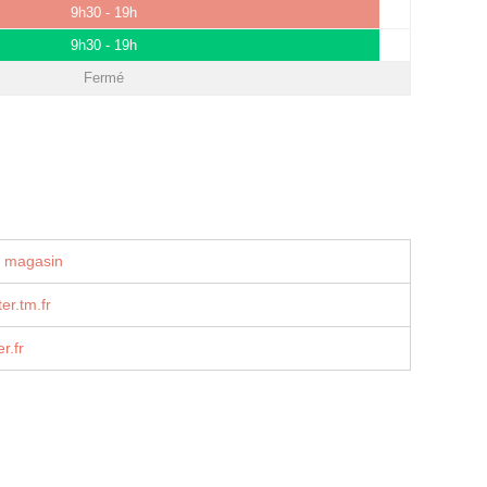
9h30 - 19h
9h30 - 19h
Fermé
u magasin
er.tm.fr
r.fr