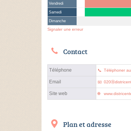
Vendredi
Samedi
Dimanche
Signaler une erreur
Contact
Téléphone
Téléphoner a
Email
020ⓐdistricent
Site web
www.districente
Plan et adresse