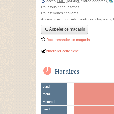
accès
PMR
(parking, entrée adaptée)
,
Pour tous :
chaussettes
Pour femmes :
collants
Accessoires :
bonnets, ceintures, chapeaux, 
📞 Appeler ce magasin
Recommander ce magasin
Améliorer cette fiche
Horaires
Lundi
Mardi
Mercredi
Jeudi