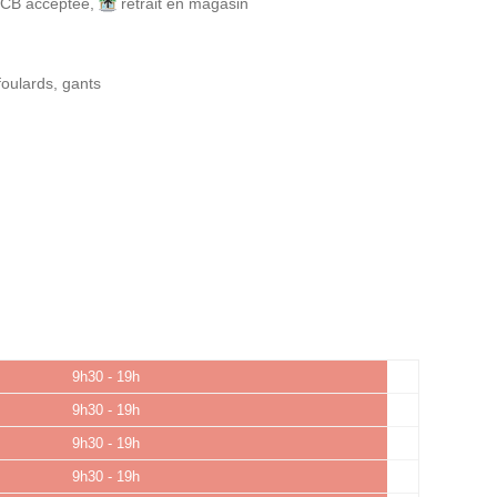
CB acceptée
,
retrait en magasin
foulards, gants
9h30 - 19h
9h30 - 19h
9h30 - 19h
9h30 - 19h