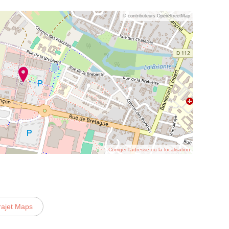
© contributeurs OpenStreetMap
Corriger l’adresse ou la localisation
rajet Maps