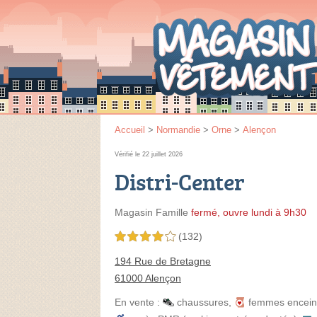
Accueil
>
Normandie
>
Orne
>
Alençon
Vérifié le 22 juillet 2026
Distri-Center
Magasin Famille
fermé, ouvre lundi à 9h30
(132)
4,0 étoiles sur 5
194 Rue de Bretagne
61000 Alençon
En vente :
chaussures
,
femmes encein