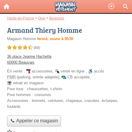
Hauts-de-France
>
Oise
>
Beauvais
Armand Thiery Homme
Magasin Homme
fermé, ouvre à 9h30
4,5 étoiles sur 5
(68)
36 place Jeanne Hachette
60000 Beauvais
En vente :
accessoires
,
vente en ligne
,
accès
PMR
(parking, entrée adaptée)
,
CB acceptée
,
retrait en magasin
Pour tous :
chaussettes, t-shirts
Pour hommes :
costumes
Accessoires :
bonnets, ceintures, chapeaux, cravates, écharpes,
foulards
📞 Appeler ce magasin