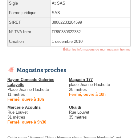
Sigle
At SAS
Forme juridique
SAS
SIRET
38062233204599
N° TVA Intra.
FR80380622332
Création
1 décembre 2010
Éditer les informations de mon magasin homme
Magasins proches
Rayon Concede Galeries
Magasin 177
Lafayette
place Jeanne Hachette
Place Jeanne Hachette
28 mètres
11 mètres
Fermé, ouvre à 10h
Fermé, ouvre à 10h
Mercerie Acoufils
Okaidi
Rue Louvet
Rue Louvet
31 mètres
35 mètres
Fermé, ouvre à 9h30
Cette page "Armand Thiery Homme place Jeanne Hachette" est