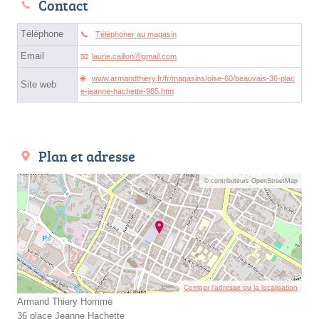
Contact
Téléphone
Téléphoner au magasin
Email
laurie.caillonⓐgmail.com
www.armandthiery.fr/fr/magasins/oise-60/beauvais-36-plac
Site web
e-jeanne-hachette-985.htm
Plan et adresse
© contributeurs OpenStreetMap
Corriger l’adresse ou la localisation
Armand Thiery Homme
36 place Jeanne Hachette