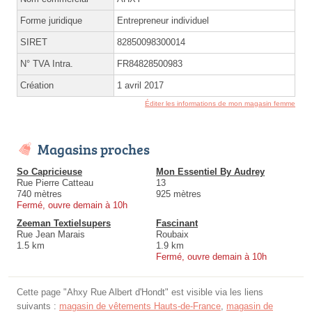
Forme juridique
Entrepreneur individuel
SIRET
82850098300014
N° TVA Intra.
FR84828500983
Création
1 avril 2017
Éditer les informations de mon magasin femme
Magasins proches
So Capricieuse
Mon Essentiel By Audrey
Rue Pierre Catteau
13
740 mètres
925 mètres
Fermé, ouvre demain à 10h
Zeeman Textielsupers
Fascinant
Rue Jean Marais
Roubaix
1.5 km
1.9 km
Fermé, ouvre demain à 10h
Cette page "Ahxy Rue Albert d'Hondt" est visible via les liens
suivants :
magasin de vêtements Hauts-de-France
,
magasin de