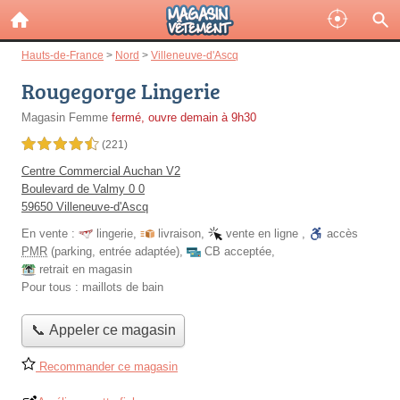
Hauts-de-France
>
Nord
>
Villeneuve-d'Ascq
Rougegorge Lingerie
Magasin Femme
fermé, ouvre demain à 9h30
4,5 étoiles sur 5
(221)
Centre Commercial Auchan V2
Boulevard de Valmy 0 0
59650 Villeneuve-d'Ascq
En vente :
lingerie
,
livraison
,
vente en ligne
,
accès
PMR
(parking, entrée adaptée)
,
CB acceptée
,
retrait en magasin
Pour tous :
maillots de bain
📞 Appeler ce magasin
Recommander ce magasin