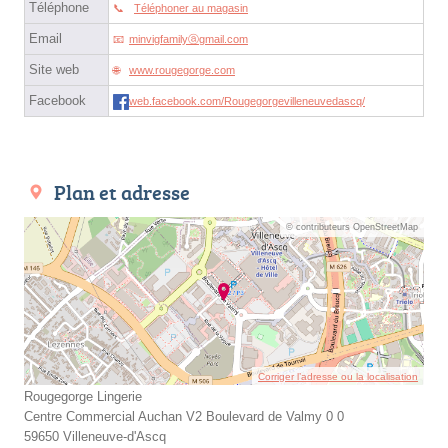
Téléphone
Téléphoner au magasin
Email
minvigfamilyⓐgmail.com
Site web
www.rougegorge.com
Facebook
web.facebook.com/Rougegorgevilleneuvedascq/
Plan et adresse
© contributeurs OpenStreetMap
Corriger l’adresse ou la localisation
Rougegorge Lingerie
Centre Commercial Auchan V2 Boulevard de Valmy 0 0
59650 Villeneuve-d'Ascq