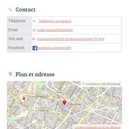
Contact
Téléphone
Téléphoner au magasin
Email
emilie.moutonⓐpromod.fr
Site web
www.promod.fr/nos-boutiques/tourcoing-35.html
Facebook
facebook.com/promodfr/
Plan et adresse
© contributeurs OpenStreetMap
Corriger l’adresse ou la localisation