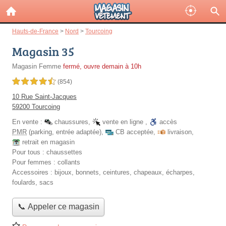
Hauts-de-France
>
Nord
>
Tourcoing
Magasin 35
Magasin Femme
fermé, ouvre demain à 10h
4,5 étoiles sur 5
(854)
10 Rue Saint-Jacques
59200 Tourcoing
En vente :
chaussures
,
vente en ligne
,
accès
PMR
(parking, entrée adaptée)
,
CB acceptée
,
livraison
,
retrait en magasin
Pour tous :
chaussettes
Pour femmes :
collants
Accessoires :
bijoux, bonnets, ceintures, chapeaux, écharpes,
foulards, sacs
📞 Appeler ce magasin