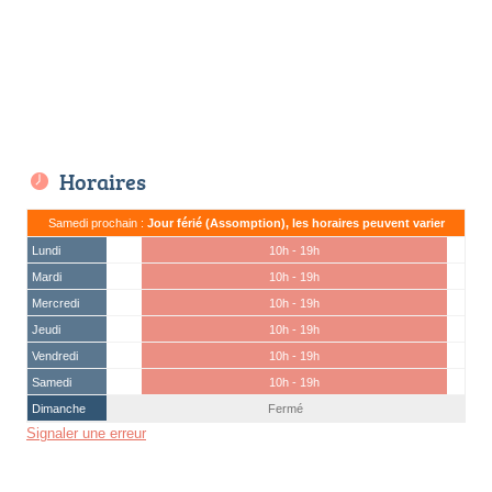
Horaires
Samedi prochain :
Jour férié (Assomption), les horaires peuvent varier
Lundi
10h - 19h
Mardi
10h - 19h
Mercredi
10h - 19h
Jeudi
10h - 19h
Vendredi
10h - 19h
Samedi
10h - 19h
Dimanche
Fermé
Signaler une erreur