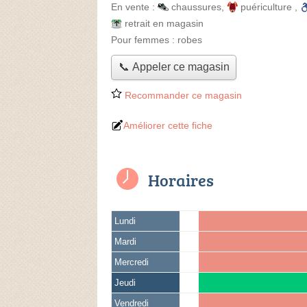
En vente :
chaussures
,
puériculture
,
retrait en magasin
Pour femmes :
robes
📞 Appeler ce magasin
Recommander ce magasin
Améliorer cette fiche
Horaires
Lundi
Mardi
Mercredi
Jeudi
Vendredi