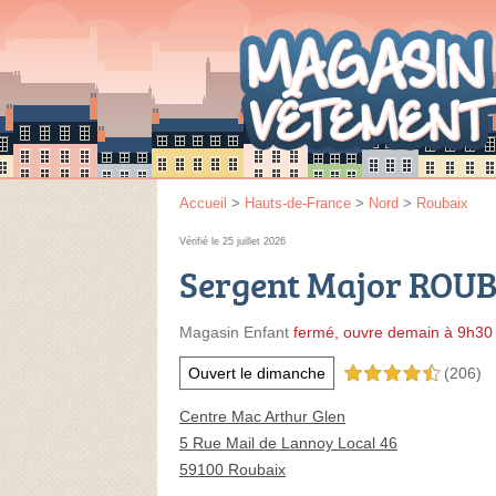
Accueil
>
Hauts-de-France
>
Nord
>
Roubaix
Vérifié le 25 juillet 2026
Sergent Major ROU
Magasin Enfant
fermé, ouvre demain à 9h30
Ouvert le dimanche
(206)
4,5 étoiles sur 5
Centre Mac Arthur Glen
5 Rue Mail de Lannoy Local 46
59100 Roubaix