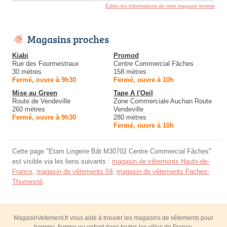
Éditer les informations de mon magasin femme
Magasins proches
Kiabi
Promod
Rue des Fourmestraux
Centre Commercial Fâches
30 mètres
158 mètres
Fermé, ouvre à 9h30
Fermé, ouvre à 10h
Mise au Green
Tape A l'Oeil
Route de Vendeville
Zone Commerciale Auchan Route
260 mètres
Vendeville
Fermé, ouvre à 9h30
280 mètres
Fermé, ouvre à 10h
Cette page "Etam Lingerie Bât M30702 Centre Commercial Fâches"
est visible via les liens suivants :
magasin de vêtements Hauts-de-
France
,
magasin de vêtements 59
,
magasin de vêtements Faches-
Thumesnil
.
MagasinVetement.fr vous aide à trouver les magasins de vêtements pour
homme, femme ou enfant dans toutes les villes de France.