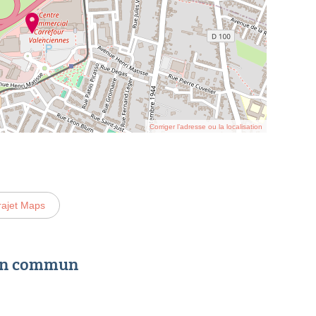
Corriger l’adresse ou la localisation
rajet Maps
 en commun