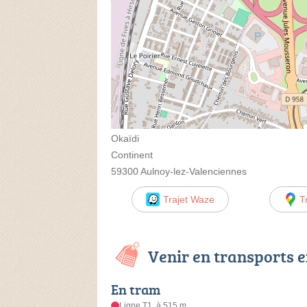
Okaïdi
Continent
59300 Aulnoy-lez-Valenciennes
Trajet Waze
T
Venir en transports
En tram
Ligne T1, à 515 m