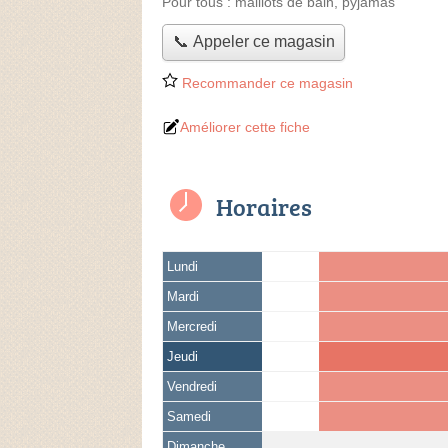
Pour tous :
maillots de bain, pyjamas
📞 Appeler ce magasin
Recommander ce magasin
Améliorer cette fiche
Horaires
Lundi
Mardi
Mercredi
Jeudi
Vendredi
Samedi
Dimanche