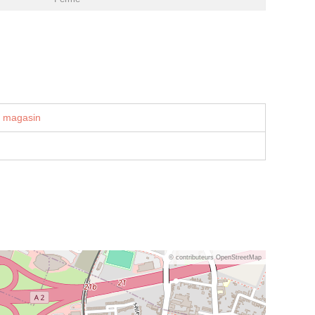
u magasin
© contributeurs OpenStreetMap