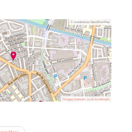
© contributeurs OpenStreetMap
Corriger l’adresse ou la localisation
rajet Maps