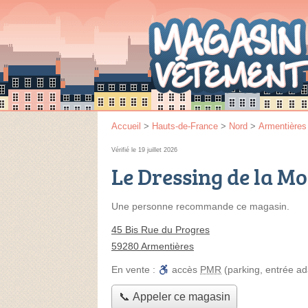
Accueil
>
Hauts-de-France
>
Nord
>
Armentières
Vérifié le 19 juillet 2026
Le Dressing de la M
Une personne
recommande
ce magasin.
45 Bis Rue du Progres
59280 Armentières
En vente :
accès
PMR
(parking, entrée a
📞 Appeler ce magasin