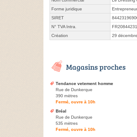
Nom commercial
Le Dressing
Forme juridique
Entrepreneur
SIRET
8442319690
N° TVA Intra.
FR2084423
Création
29 décembr
Magasins proches
Tendance vetement homme
Rue de Dunkerque
390 mètres
Fermé, ouvre à 10h
Bréal
Rue de Dunkerque
535 mètres
Fermé, ouvre à 10h