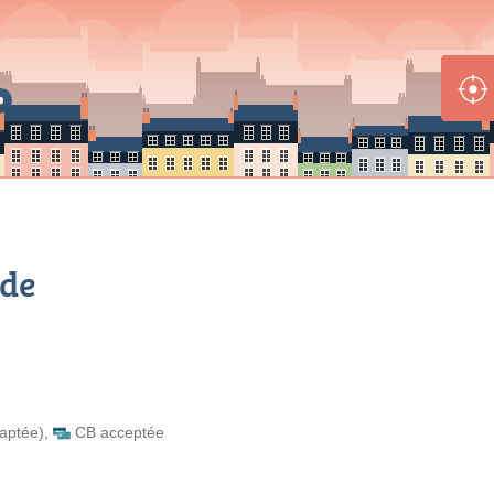
ode
daptée)
,
CB acceptée