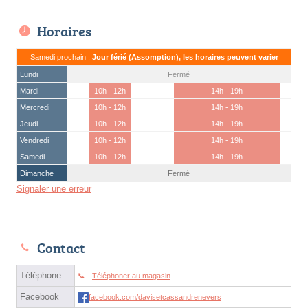
Horaires
Samedi prochain :
Jour férié (Assomption), les horaires peuvent varier
Lundi
Fermé
Mardi
10h - 12h
14h - 19h
Mercredi
10h - 12h
14h - 19h
Jeudi
10h - 12h
14h - 19h
Vendredi
10h - 12h
14h - 19h
Samedi
10h - 12h
14h - 19h
Dimanche
Fermé
Signaler une erreur
Contact
Téléphone
Téléphoner au magasin
Facebook
facebook.com/davisetcassandrenevers