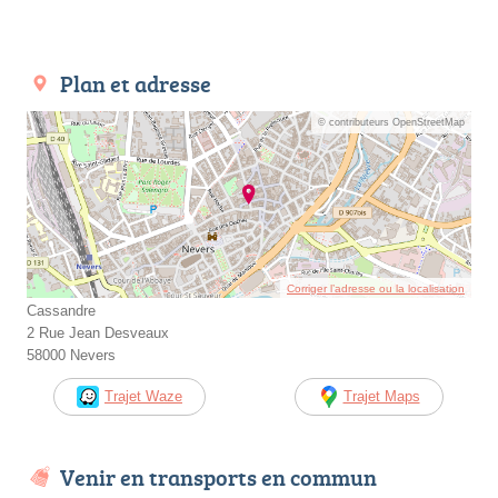
Plan et adresse
© contributeurs OpenStreetMap
Corriger l’adresse ou la localisation
Cassandre
2 Rue Jean Desveaux
58000 Nevers
Trajet Waze
Trajet Maps
Venir en transports en commun