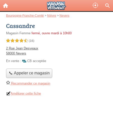
Bourgogne-Franche-Comté
>
Nièvre
>
Nevers
Cassandre
Magasin Femme
fermé, ouvre mardi à 10h00
4,5 étoiles sur 5
(16)
2 Rue Jean Desveaux
58000 Nevers
En vente :
CB acceptée
📞 Appeler ce magasin
Recommander ce magasin
Améliorer cette fiche