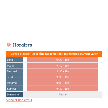
Horaires
Samedi prochain :
Jour férié (Assomption), les horaires peuvent varier
Lundi
9h30 - 19h
Mardi
9h30 - 19h
Mercredi
9h30 - 19h
Jeudi
9h30 - 19h
Vendredi
9h30 - 19h
Samedi
9h30 - 19h
Dimanche
Fermé
Signaler une erreur