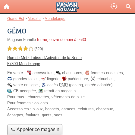
Grand-Est
>
Moselle
>
Mondelange
GÉMO
Magasin Famille
fermé, ouvre demain à 9h30
4,0 étoiles sur 5
(520)
Rue de Metz Lotiss.d'Activites de la Sente
57300 Mondelange
En vente :
accessoires
,
chaussures
,
femmes enceintes
,
grandes tailles
,
lingerie
,
puériculture
,
retouches
,
vente en ligne
,
accès
PMR
(parking, entrée adaptée)
,
CB acceptée
,
retrait en magasin
Pour tous :
chaussettes, vêtements de pluie
Pour femmes :
collants
Accessoires :
bijoux, bonnets, caracos, ceintures, chapeaux,
écharpes, foulards, gants, sacs
📞 Appeler ce magasin