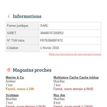
Informations
Forme juridique
SARL
SIRET
39499747200052
N° TVA Intra.
FR76394997472
Création
1 février 2016
Éditer les informations de mon magasin homme
Magasins proches
Marine & Co
Multistore Cache Cache Inblue
Ambon
Muzillac
7 km
7 km
Fermé, ouvre à 10h
Fermé, ouvre demain à 9h30
Scottage
Roz Aer
Muzillac
Muzillac
7 km
8 km
Fermé, ouvre demain à 9h30
Fermé, ouvre mardi à 10h00