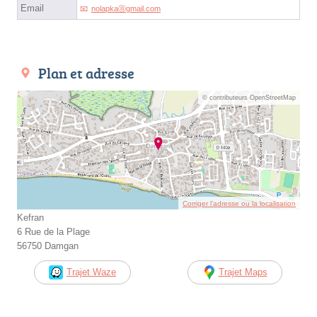
Email
nolapkaⓐgmail.com
Plan et adresse
© contributeurs OpenStreetMap
Corriger l’adresse ou la localisation
Kefran
6 Rue de la Plage
56750 Damgan
Trajet Waze
Trajet Maps