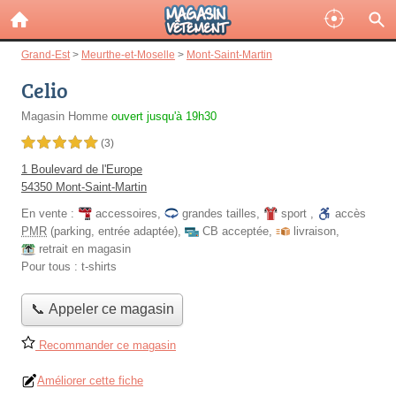
Grand-Est
>
Meurthe-et-Moselle
>
Mont-Saint-Martin
Celio
Magasin Homme
ouvert jusqu'à 19h30
5,0 étoiles sur 5
(3)
1 Boulevard de l'Europe
54350 Mont-Saint-Martin
En vente :
accessoires
,
grandes tailles
,
sport
,
accès
PMR
(parking, entrée adaptée)
,
CB acceptée
,
livraison
,
retrait en magasin
Pour tous :
t-shirts
📞 Appeler ce magasin
Recommander ce magasin
Améliorer cette fiche