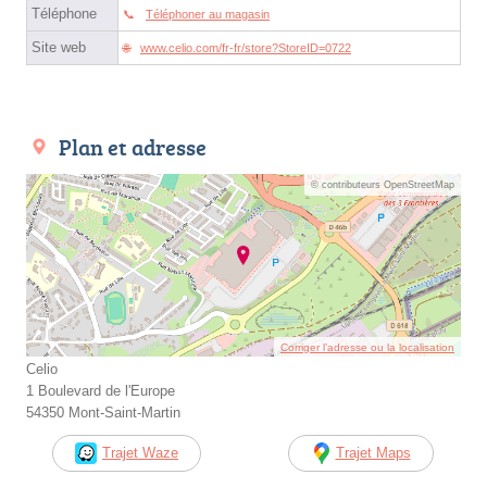
Téléphone
Téléphoner au magasin
Site web
www.celio.com/fr-fr/store?StoreID=0722
Plan et adresse
© contributeurs OpenStreetMap
Corriger l’adresse ou la localisation
Celio
1 Boulevard de l'Europe
54350 Mont-Saint-Martin
Trajet Waze
Trajet Maps