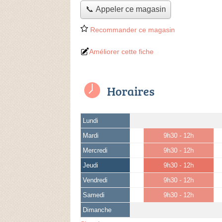
📞 Appeler ce magasin
Recommander ce magasin
Améliorer cette fiche
Horaires
Lundi
Mardi
9h30 - 12h
Mercredi
9h30 - 12h
Jeudi
9h30 - 12h
Vendredi
9h30 - 12h
Samedi
9h30 - 12h
Dimanche