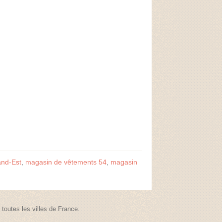
and-Est
,
magasin de vêtements 54
,
magasin
outes les villes de France.