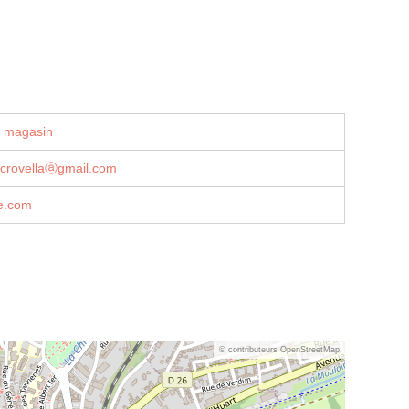
u magasin
ecrovellaⓐgmail.com
ue.com
© contributeurs OpenStreetMap