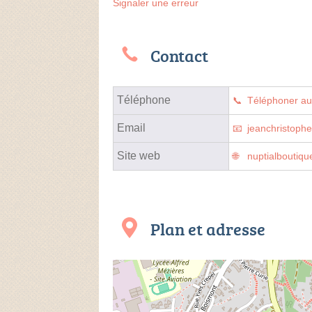
Signaler une erreur
Contact
Téléphone
Téléphoner a
Email
jeanchristoph
Site web
nuptialboutiq
Plan et adresse