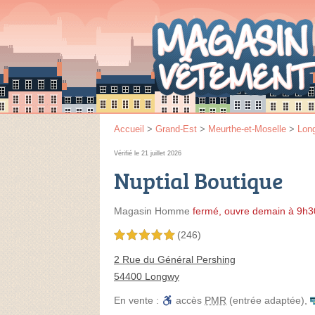
Accueil
>
Grand-Est
>
Meurthe-et-Moselle
>
Lon
Vérifié le 21 juillet 2026
Nuptial Boutique
Magasin Homme
fermé, ouvre demain à 9h3
(246)
5,0 étoiles sur 5
2 Rue du Général Pershing
54400 Longwy
En vente :
accès
PMR
(entrée adaptée)
,