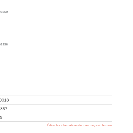
tesse
tesse
0018
4857
79
Éditer les informations de mon magasin homme