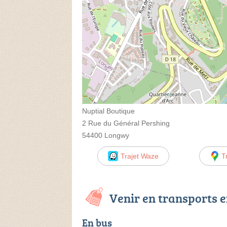
Nuptial Boutique
2 Rue du Général Pershing
54400 Longwy
Trajet Waze
T
Venir en transports
En bus