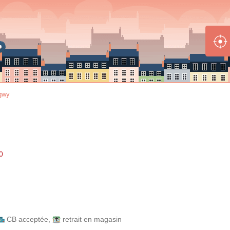
gwy
0
CB acceptée
,
retrait en magasin