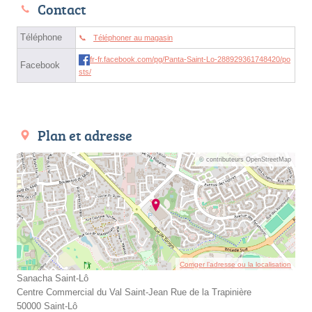
Contact
Téléphone
Téléphoner au magasin
fr-fr.facebook.com/pg/Panta-Saint-Lo-288929361748420/po
Facebook
sts/
Plan et adresse
© contributeurs OpenStreetMap
Corriger l’adresse ou la localisation
Sanacha Saint-Lô
Centre Commercial du Val Saint-Jean Rue de la Trapinière
50000 Saint-Lô