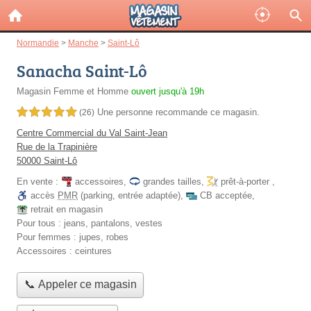
Normandie
>
Manche
>
Saint-Lô
Sanacha Saint-Lô
Magasin Femme et Homme
ouvert jusqu'à 19h
Une personne
recommande
ce magasin.
5,0 étoiles sur 5
(26)
Centre Commercial du Val Saint-Jean
Rue de la Trapinière
50000 Saint-Lô
En vente :
accessoires
,
grandes tailles
,
prêt-à-porter
,
accès
PMR
(parking, entrée adaptée)
,
CB acceptée
,
retrait en magasin
Pour tous :
jeans, pantalons, vestes
Pour femmes :
jupes, robes
Accessoires :
ceintures
📞 Appeler ce magasin