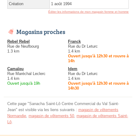
Création
1 août 1994
Éditer les informations de mon magasin femme et homme
Magasins proches
Rebel Rebel
Franck
Rue de Neufbourg
Rue du Dr Leturc
1.3 km
1.4 km
Ouvert jusqu'à 12h30 et rouvre à
14h
Camaïeu
Idem
Rue Maréchal Leclerc
Rue du Dr Leturc
1.4 km
1.4 km
Ouvert jusqu'à 19h
Ouvert jusqu'à 12h30 et rouvre à
14h30
Cette page "Sanacha Saint-Lô Centre Commercial du Val Saint-
Jean" est visible via les liens suivants :
magasin de vêtements
Normandie
,
magasin de vêtements 50
,
magasin de vêtements Saint-
Lô
.