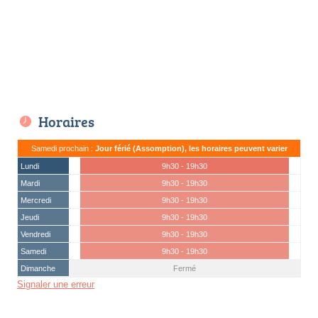
Horaires
Samedi prochain :
Jour férié (Assomption), les horaires peuvent varier
Lundi
9h30 - 19h30
Mardi
9h30 - 19h30
Mercredi
9h30 - 19h30
Jeudi
9h30 - 19h30
Vendredi
9h30 - 19h30
Samedi
9h30 - 19h30
Dimanche
Fermé
Signaler une erreur