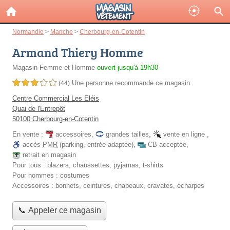
Normandie
>
Manche
>
Cherbourg-en-Cotentin
Armand Thiery Homme
Magasin Femme et Homme
ouvert jusqu'à 19h30
Une personne
recommande
ce magasin.
3,0 étoiles sur 5
(44)
Centre Commercial Les Eléis
Quai de l'Entrepôt
50100 Cherbourg-en-Cotentin
En vente :
accessoires
,
grandes tailles
,
vente en ligne
,
accès
PMR
(parking, entrée adaptée)
,
CB acceptée
,
retrait en magasin
Pour tous :
blazers, chaussettes, pyjamas, t-shirts
Pour hommes :
costumes
Accessoires :
bonnets, ceintures, chapeaux, cravates, écharpes
📞 Appeler ce magasin