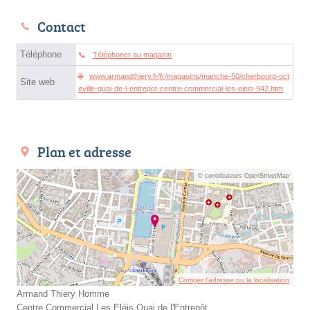
Contact
Téléphone
Téléphoner au magasin
www.armandthiery.fr/fr/magasins/manche-50/cherbourg-oct
Site web
eville-quai-de-l-entrepot-centre-commercial-les-eleis-942.htm
Plan et adresse
© contributeurs OpenStreetMap
Corriger l’adresse ou la localisation
Armand Thiery Homme
Centre Commercial Les Eléis Quai de l'Entrepôt