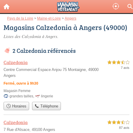
Pays de la Loire
>
Maine-et-Loire
>
Angers
Magasins Calzedonia à Angers (49000)
Listes des Calzedonia à Angers.
2 Calzedonia référencés
Calzedonia
3,5 étoiles sur 5
7 avis
Centre Commercial Espace Anjou 75 Montaigne, 49000
Angers
Fermé, ouvre à 9h30
Magasin Femme
grandes tailles
,
lingerie
Horaires
Téléphone
Calzedonia
3,5 étoiles sur 5
87 avis
7 Rue d'Alsace, 49100 Angers