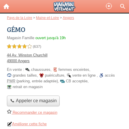
Pays de la Loire
>
Maine-et-Loire
>
Angers
GÉMO
Magasin Famille
ouvert jusqu'à 19h
4,0 étoiles sur 5
(637)
44 Av. Winston Churchill
49000 Angers
En vente :
chaussures
,
femmes enceintes
,
grandes tailles
,
puériculture
,
vente en ligne
,
accès
PMR
(parking, entrée adaptée)
,
CB acceptée
,
retrait en magasin
📞 Appeler ce magasin
Recommander ce magasin
Améliorer cette fiche