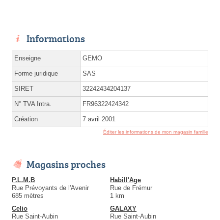
Informations
Enseigne
GEMO
Forme juridique
SAS
SIRET
32242434204137
N° TVA Intra.
FR96322424342
Création
7 avril 2001
Éditer les informations de mon magasin famille
Magasins proches
P.L.M.B
Habill'Age
Rue Prévoyants de l'Avenir
Rue de Frémur
685 mètres
1 km
Celio
GALAXY
Rue Saint-Aubin
Rue Saint-Aubin