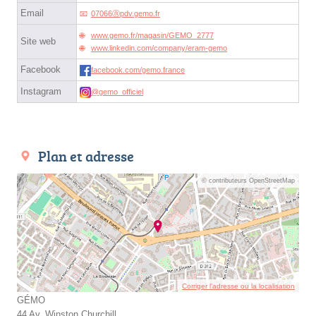
Email
07066ⓐpdv.gemo.fr
www.gemo.fr/magasin/GEMO_2777
Site web
www.linkedin.com/company/eram-gemo
Facebook
facebook.com/gemo.france
Instagram
@gemo_officiel
Plan et adresse
© contributeurs OpenStreetMap
Corriger l’adresse ou la localisation
GÉMO
44 Av. Winston Churchill