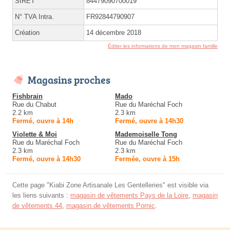
SIRET
84479090700019
N° TVA Intra.
FR92844790907
Création
14 décembre 2018
Éditer les informations de mon magasin famille
Magasins proches
Fishbrain
Mado
Rue du Chabut
Rue du Maréchal Foch
2.2 km
2.3 km
Fermé, ouvre à 14h
Fermé, ouvre à 14h30
Violette & Moi
Mademoiselle Tong
Rue du Maréchal Foch
Rue du Maréchal Foch
2.3 km
2.3 km
Fermé, ouvre à 14h30
Fermée, ouvre à 15h
Cette page "Kiabi Zone Artisanale Les Gentelleries" est visible via
les liens suivants :
magasin de vêtements Pays de la Loire
,
magasin
de vêtements 44
,
magasin de vêtements Pornic
.