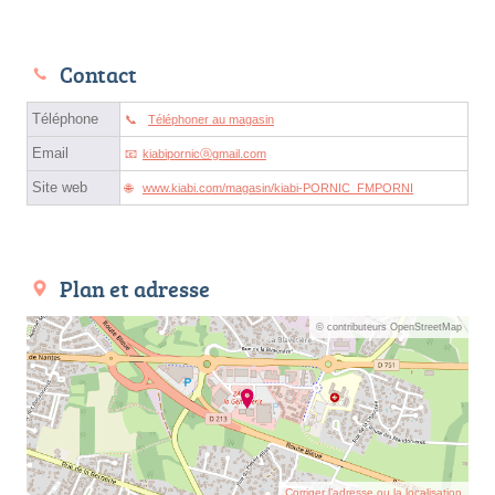
Contact
Téléphone
Téléphoner au magasin
Email
kiabipornicⓐgmail.com
Site web
www.kiabi.com/magasin/kiabi-PORNIC_FMPORNI
Plan et adresse
© contributeurs OpenStreetMap
Corriger l’adresse ou la localisation