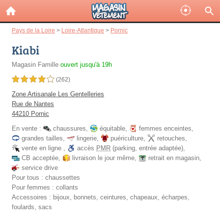
Pays de la Loire
>
Loire-Atlantique
>
Pornic
Kiabi
Magasin Famille
ouvert jusqu'à 19h
4,0 étoiles sur 5
(262)
Zone Artisanale Les Gentelleries
Rue de Nantes
44210 Pornic
En vente :
chaussures
,
équitable
,
femmes enceintes
,
grandes tailles
,
lingerie
,
puériculture
,
retouches
,
vente en ligne
,
accès
PMR
(parking, entrée adaptée)
,
CB acceptée
,
livraison le jour même
,
retrait en magasin
,
service drive
Pour tous :
chaussettes
Pour femmes :
collants
Accessoires :
bijoux, bonnets, ceintures, chapeaux, écharpes,
foulards, sacs