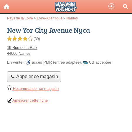
Pays de la Loire
>
Loire-Atlantique
>
Nantes
New Yor City Avenue Nyca
4,0 étoiles sur 5
(39)
19 Rue de la Paix
44000 Nantes
En vente :
accès
PMR
(entrée adaptée)
,
CB acceptée
📞 Appeler ce magasin
Recommander ce magasin
Améliorer cette fiche