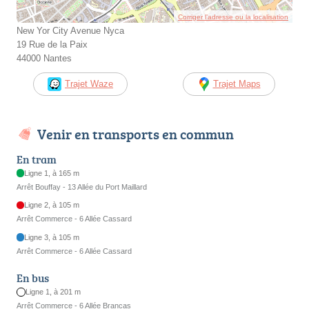
Corriger l’adresse ou la localisation
New Yor City Avenue Nyca
19 Rue de la Paix
44000 Nantes
Trajet Waze
Trajet Maps
Venir en transports en commun
En tram
Ligne 1, à 165 m
Arrêt Bouffay - 13 Allée du Port Maillard
Ligne 2, à 105 m
Arrêt Commerce - 6 Allée Cassard
Ligne 3, à 105 m
Arrêt Commerce - 6 Allée Cassard
En bus
Ligne 1, à 201 m
Arrêt Commerce - 6 Allée Brancas