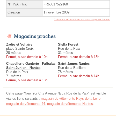
N° TVA Intra.
FR60517529160
Création
1 novembre 2009
Éditer les informations de mon magasin femme
Magasins proches
Zadig et Voltaire
Stella Forest
place Sainte-Croix
Rue de la Paix
28 mètres
31 mètres
Fermé, ouvre demain à 10h
Fermé, ouvre demain à 13h
Chapellerie Ganterie - Falbalas
Saint James Nantes
Saint Junien - Nantes
Rue de la Barillerie
Rue de la Paix
78 mètres
71 mètres
Fermé, ouvre demain à 14h
Fermé, ouvre demain à 13h
Cette page "New Yor City Avenue Nyca Rue de la Paix" est visible
via les liens suivants :
magasin de vêtements Pays de la Loire
,
magasin de vêtements 44
,
magasin de vêtements Nantes
.