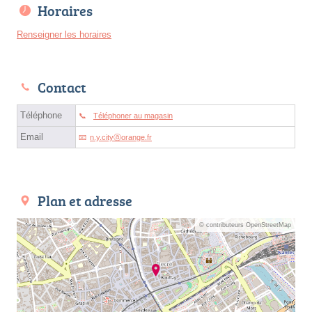
Horaires
Renseigner les horaires
Contact
Téléphone
Téléphoner au magasin
Email
n.y.cityⓐorange.fr
Plan et adresse
© contributeurs OpenStreetMap