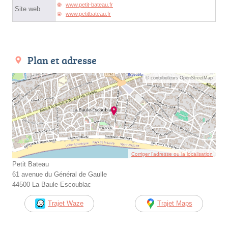
www.petit-bateau.fr
Site web
www.petitbateau.fr
Plan et adresse
© contributeurs OpenStreetMap
Corriger l’adresse ou la localisation
Petit Bateau
61 avenue du Général de Gaulle
44500 La Baule-Escoublac
Trajet Waze
Trajet Maps