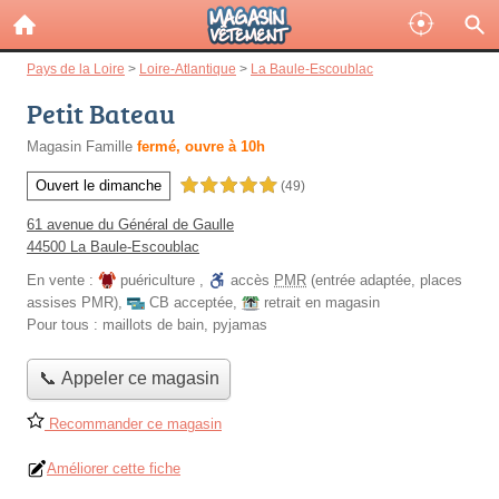
Pays de la Loire
>
Loire-Atlantique
>
La Baule-Escoublac
Petit Bateau
Magasin Famille
fermé, ouvre à 10h
Ouvert le dimanche
5,0 étoiles sur 5
(49)
61 avenue du Général de Gaulle
44500 La Baule-Escoublac
En vente :
puériculture
,
accès
PMR
(entrée adaptée, places
assises PMR)
,
CB acceptée
,
retrait en magasin
Pour tous :
maillots de bain, pyjamas
📞 Appeler ce magasin
Recommander ce magasin
Améliorer cette fiche