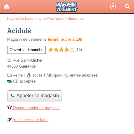
Pays de la Loire
>
Loire-Atlantique
>
Guérande
Acidulé
Magasin de vêtements
fermé, ouvre à 10h
Ouvert le dimanche
4,0 étoiles sur 5
(12)
38 Rue Saint-Michel
44350 Guérande
En vente :
accès
PMR
(parking, entrée adaptée)
,
CB acceptée
📞 Appeler ce magasin
Recommander ce magasin
Améliorer cette fiche