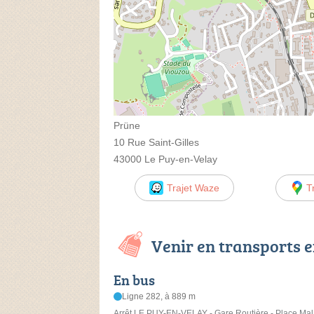
Prüne
10 Rue Saint-Gilles
43000 Le Puy-en-Velay
Trajet Waze
T
Venir en transports
En bus
Ligne 282, à 889 m
Arrêt LE PUY-EN-VELAY - Gare Routière - Place Mal