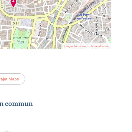
Corriger l’adresse ou la localisation
rajet Maps
 en commun
 Leclerc