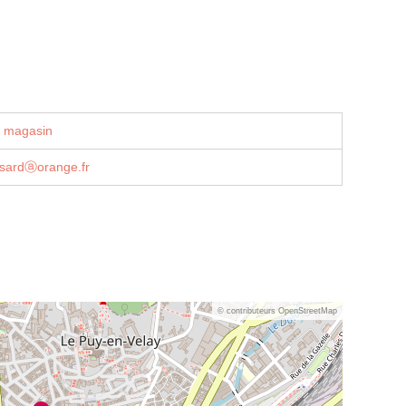
u magasin
sardⓐorange.fr
© contributeurs OpenStreetMap