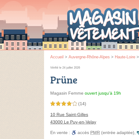
Accueil
>
Auvergne-Rhône-Alpes
>
Haute-Loire
Vérifié le 24 juillet 2026
Prüne
Magasin Femme
ouvert jusqu'à 19h
(14)
4,0 étoiles sur 5
10 Rue Saint-Gilles
43000 Le Puy-en-Velay
En vente :
accès
PMR
(entrée adaptée)
,