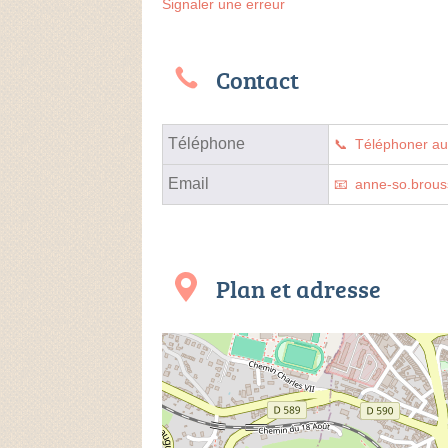
Signaler une erreur
Contact
Téléphone
Téléphoner a
Email
anne-so.brous
Plan et adresse