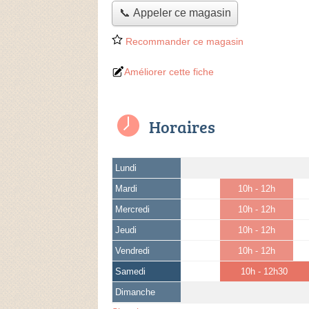
📞 Appeler ce magasin
Recommander ce magasin
Améliorer cette fiche
Horaires
Lundi
Mardi
10h - 12h
Mercredi
10h - 12h
Jeudi
10h - 12h
Vendredi
10h - 12h
Samedi
10h - 12h30
Dimanche