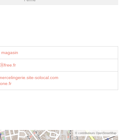
u magasin
ⓐfree.fr
rcelingerie.site-solocal.com
one.fr
© contributeurs OpenStreetMap