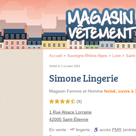
Accueil
>
Auvergne-Rhône-Alpes
>
Loire
>
Saint
Vérifié le 3 octobre 2024
Simone Lingerie
Magasin Femme et Homme
fermé, ouvre à 
(8)
4,5 étoiles sur 5
1 Rue Alsace Lorraine
42000 Saint-Étienne
En vente :
lingerie
,
accès
PMR
(entré