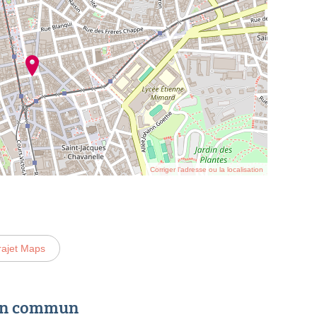
Corriger l’adresse ou la localisation
rajet Maps
 en commun