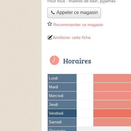
Pour tous :
maillots de bain, pyjamas
📞 Appeler ce magasin
Recommander ce magasin
Améliorer cette fiche
Horaires
Lundi
Mardi
Mercredi
Jeudi
Vendredi
Samedi
Dimanche