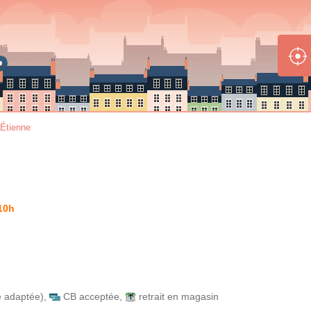
-Étienne
10h
e adaptée)
,
CB acceptée
,
retrait en magasin