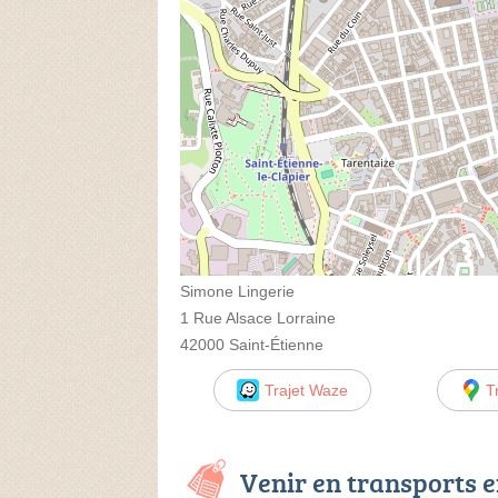
Simone Lingerie
1 Rue Alsace Lorraine
42000 Saint-Étienne
Trajet Waze
T
Venir en transports