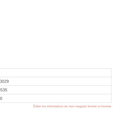
0029
0535
00
Éditer les informations de mon magasin femme et homme